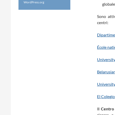
WordPress.org
globale
Sono atti
centri:
Dipartime
École nat
University
Belarusian
University
El Colegi
I
l Centr
ricerca e