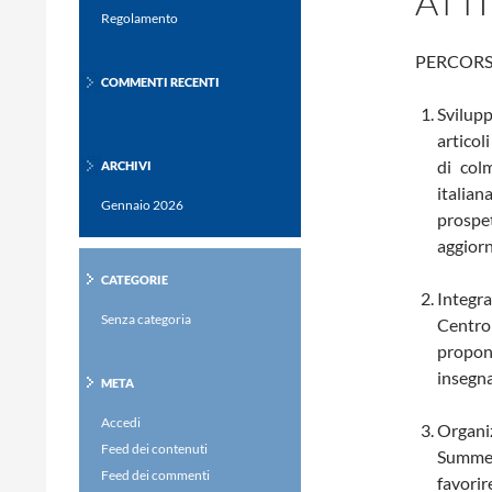
ATT
Regolamento
PERCORS
COMMENTI RECENTI
Svilupp
articol
di colm
ARCHIVI
italian
Gennaio 2026
prospet
aggiorn
CATEGORIE
Integr
Senza categoria
Centro 
propon
insegna
META
Accedi
Organiz
Feed dei contenuti
Summer
Feed dei commenti
favorir