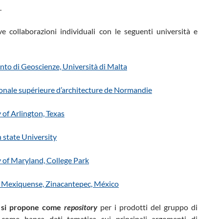
.
ve collaborazioni individuali con le seguenti università e
nto di Geoscienze, Università di Malta
ionale supérieure d’architecture de Normandie
 of Arlington, Texas
 state University
 of Maryland, College Park
o Mexiquense, Zinacantepec, México
o si propone come
repository
per i prodotti del gruppo di
 come banca dati tematica sui principali argomenti di