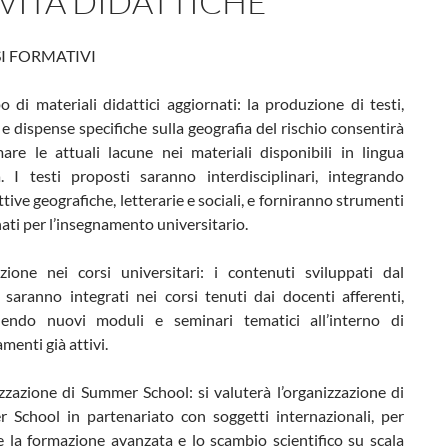
IVITÀ DIDATTICHE
I FORMATIVI
o di materiali didattici aggiornati: la produzione di testi,
i e dispense specifiche sulla geografia del rischio consentirà
are le attuali lacune nei materiali disponibili in lingua
a. I testi proposti saranno interdisciplinari, integrando
tive geografiche, letterarie e sociali, e forniranno strumenti
ati per l’insegnamento universitario.
azione nei corsi universitari: i contenuti sviluppati dal
saranno integrati nei corsi tenuti dai docenti afferenti,
endo nuovi moduli e seminari tematici all’interno di
menti già attivi.
zazione di Summer School: si valuterà l’organizzazione di
 School in partenariato con soggetti internazionali, per
e la formazione avanzata e lo scambio scientifico su scala